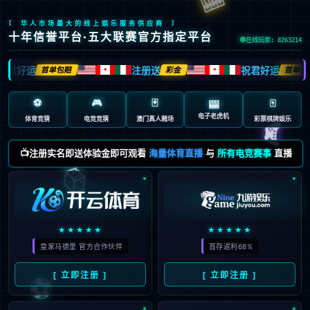
[ 华人市场最大的线上娱乐服务供应商 ]
十年信誉平台·五大联赛官方指定平台
在线玩家: 8263214
祝君好运
注册送
祝君好运
首单包赔
彩金
首单包
🍁
🍁
⚽
🎮
🃏
🀄️
🎰
电子老虎机
🎮
体育竞猜
电竞竞猜
澳门真人赌场
彩票棋牌娱乐
📺注册实名即送体验金即可观看
海量体育直播
与
所有电竞赛事
直播
🎲
★★★★★
★★★★★
皇家马德里 官方合作伙伴
首存返利68%
⚽
[ 立即注册 ]
[ 立即注册 ]